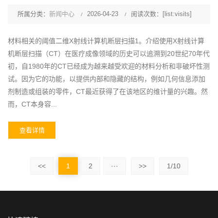
所属分类：
新闻中心
2026-04-23
阅读次数：[list:visits]
材料相关的阈值二维X射线计算机断层扫描1。介绍使用X射线计算
机断层扫描（CT）在医疗成像领域的历史可以追溯到20世纪70年代
初，自1980年的CT已经成为越来越受欢迎的材料分析和非破坏性测
试。因为它的功能，以提供内部和隐藏的结构，例如几何信息添加
剂制造或组装的零件，CT最近获得了在该地区的维计量的兴趣。然
而，CT本身容...
查看详情
<<
1
2
···
>>
1/10