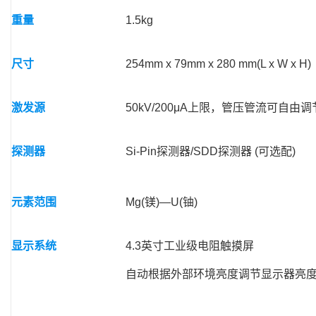
重量
1.5kg
尺寸
254mm x 79mm x 280 mm(L x W x H)
激发源
50kV/200μA上限，管压管流可自由调
探测器
Si-Pin探测器/SDD探测器 (可选配)
元素范围
Mg(镁)—U(铀)
显示系统
4.3英寸工业级电阻触摸屏
自动根据外部环境亮度调节显示器亮