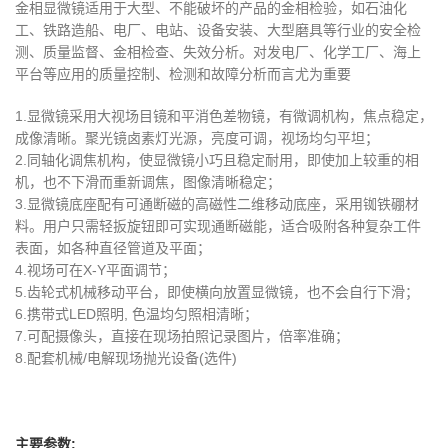
金相显微镜适用于大型、不能破坏的产品的金相检验，如石油化
工、铁路造船、电厂、电站、设备安装、大型磨具等行业的安全检
测、质量监督、金相检查、失效分析。对发电厂、化学工厂、海上
平台等应用的质量控制、检测和故障分析而言尤为重要
1.显微镜采用大视场目镜和平消色差物镜，有微调机构，焦点稳定，
成像清晰。聚光镜卤素灯光源，亮度可调，视场均匀平坦；
2.同轴化调焦机构，使显微镜小巧且稳定耐用，即使加上较重的相
机，也不下滑而重新调焦，图像清晰稳定；
3.显微镜底座配有可通断磁的高磁性二维移动底座，采用铷铁硼材
料。用户只需轻扳旋钮即可实现通断磁能，适合吸附各种复杂工件
表面，如各种直径管道及平面；
4.视场可在X-Y平面调节；
5.齿轮式机械移动平台，即使横向放置显微镜，也不会自行下滑；
6.携带式LED照明, 色温均匀照相清晰；
7.可配摄像头，直接在现场拍照记录图片，倍率准确；
8.配套机械/电解现场抛光设备(选件)
主要参数: